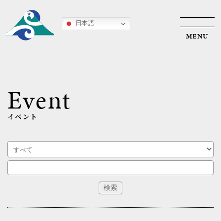
日本語
Event
イベント
HOME
うみやま葉山について
アウトドア・エデュケーション
SynQ Forest 〜対話と共創の森〜
入会案内