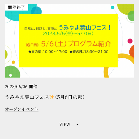
イベント
開催終了
うみやま通信
アクセス
お問い合わせ
ご入会はこちら
2023/05/06 開催
星山カレンダー（googleカレンダー）
うみやま葉山フェス
（5月6日の部）
よくある質問
オープンイベント
会員規約（PDF）
VIEW
プライバシーポリシー