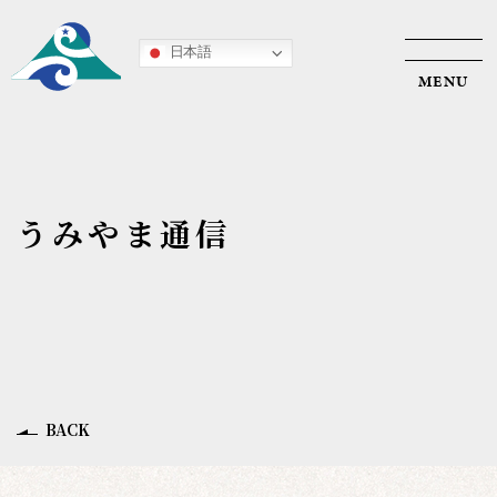
日本語
うみやま通信
HOME
うみやま葉山について
アウトドア・エデュケーション
SynQ Forest 〜対話と共創の森〜
BACK
入会案内