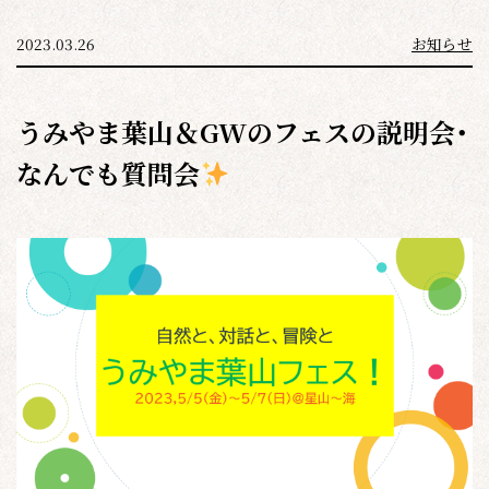
イベント
2023.03.26
お知らせ
うみやま通信
アクセス
うみやま葉山＆GWのフェスの説明会・
お問い合わせ
なんでも質問会
ご入会はこちら
星山カレンダー（googleカレンダー）
よくある質問
会員規約（PDF）
プライバシーポリシー