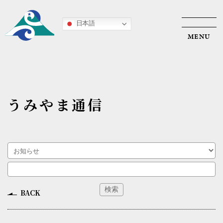
日本語
うみやま通信
HOME
うみやま葉山について
アウトドア・エデュケーション
SynQ Forest 〜対話と共創の森〜
BACK
入会案内