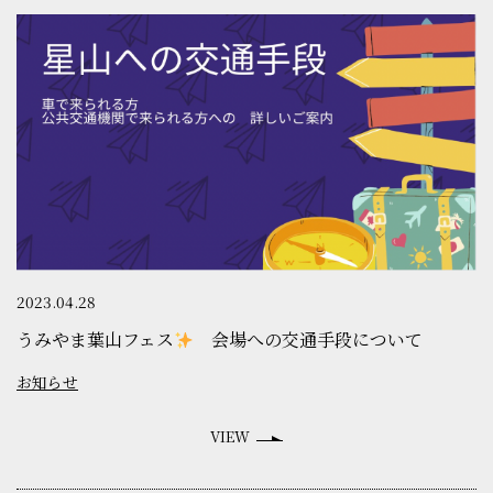
イベント
うみやま通信
アクセス
お問い合わせ
ご入会はこちら
2023.04.28
うみやま葉山フェス
会場への交通手段について
星山カレンダー（googleカレンダー）
よくある質問
お知らせ
会員規約（PDF）
VIEW
プライバシーポリシー